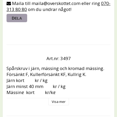
Maila till maila@overskottet.com eller ring
070-
313 80 80
om du undrar något!
DELA
Art.nr: 3497
Spårskruv i järn, mässing och kromad mässing.

Försänkt F, Kullerförsänkt KF, Kullrig K.

Järn kort          kr / kg

Järn minst 40 mm         kr / kg

Mässing  kort          kr/kg

Mässing   minst 50 mm        kr/kg

Visa mer
Kromad mässing  kort         kr/kg

Kromad mässing minst 40 mm       kr/kg
