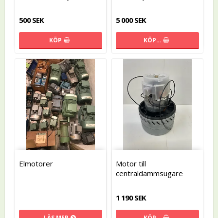
500 SEK
5 000 SEK
KÖP
KÖP…
Elmotorer
Motor till
centraldammsugare
1 190 SEK
LÄS MER
KÖP…