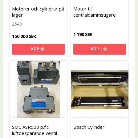
Motorer och cylindrar på
Motor till
lager
centraldammsugare
2549
1 190 SEK
150 000 SEK
KÖP…
KÖP
SMC ASR500 p.f.c
Bosch Cylinder
luftbesparande ventil