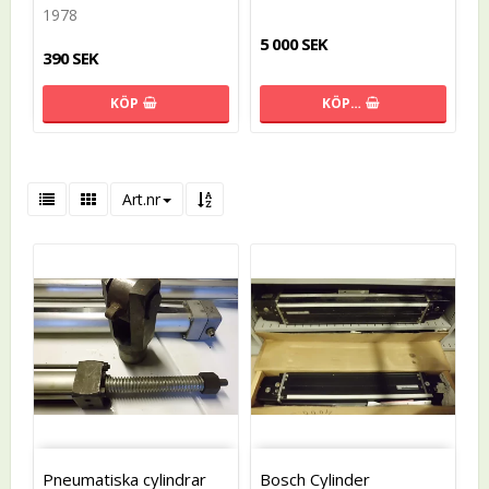
1978
5 000 SEK
390 SEK
KÖP
KÖP…
Art.nr
Pneumatiska cylindrar
Bosch Cylinder