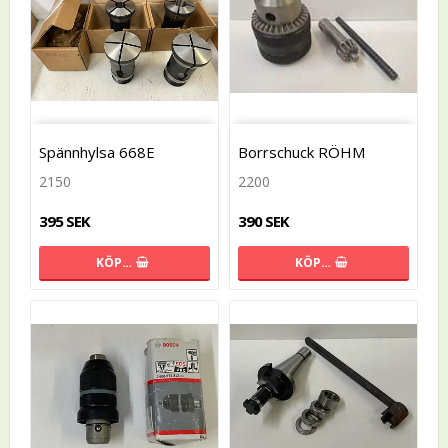
Spännhylsa 668E
Borrschuck RÖHM
2150
2200
395 SEK
390 SEK
KÖP…
KÖP…