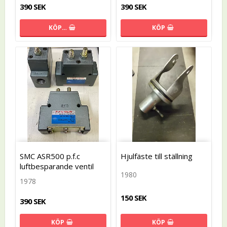
390 SEK
390 SEK
KÖP…
KÖP
SMC ASR500 p.f.c
Hjulfäste till ställning
luftbesparande ventil
1980
1978
150 SEK
390 SEK
KÖP
KÖP