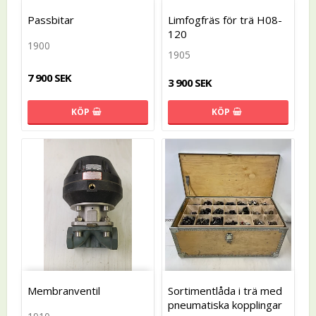
Passbitar
Limfogfräs för trä H08-
120
1900
1905
7 900 SEK
3 900 SEK
KÖP
KÖP
Membranventil
Sortimentlåda i trä med
pneumatiska kopplingar