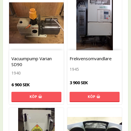
Vacuumpump Varian
Frekvensomvandlare
SD90
1945
1940
3 900 SEK
6 900 SEK
KÖP
KÖP