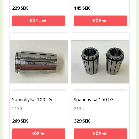
229 SEK
145 SEK
KÖP…
KÖP
Spännhylsa 100TG
Spännhylsa 150TG
2130
2135
269 SEK
329 SEK
KÖP
KÖP