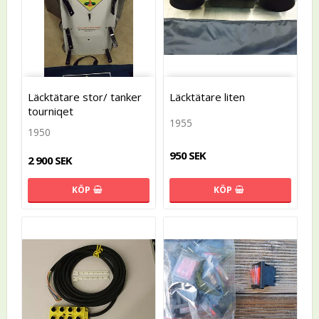
Läcktätare stor/ tanker
Läcktätare liten
tourniqet
1955
1950
950 SEK
2 900 SEK
KÖP
KÖP