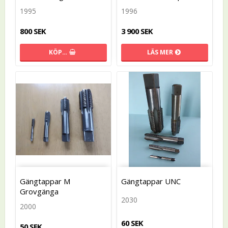
1995
1996
800 SEK
3 900 SEK
KÖP…
LÄS MER
Gängtappar M
Gängtappar UNC
Grovgänga
2030
2000
60 SEK
50 SEK