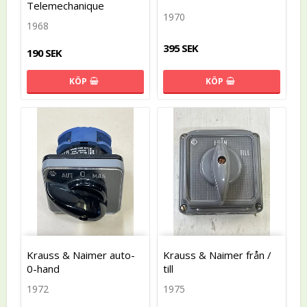
Telemechanique
1970
1968
395 SEK
190 SEK
KÖP
KÖP
Krauss & Naimer auto-
Krauss & Naimer från /
0-hand
till
1972
1975