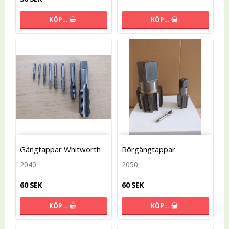
KÖP…
KÖP…
Gängtappar Whitworth
Rörgängtappar
2040
2050
60 SEK
60 SEK
KÖP…
KÖP…