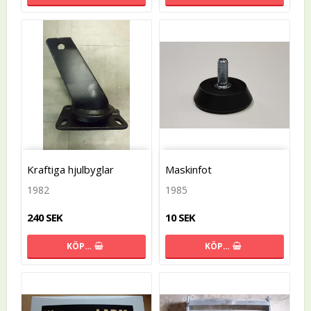
Kraftiga hjulbyglar
Maskinfot
1982
1985
240 SEK
10 SEK
KÖP…
KÖP…