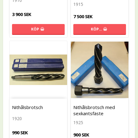
1910
1915
3 900 SEK
7 500 SEK
KÖP
KÖP…
Nithålsbrotsch
Nithålsbrotsch med
sexkantsfäste
1920
1925
990 SEK
900 SEK