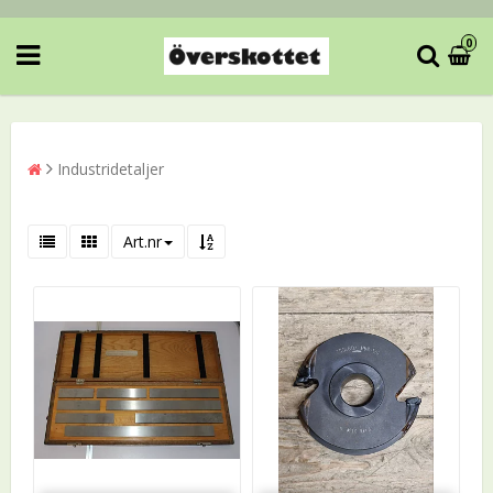
0
Industridetaljer
Art.nr