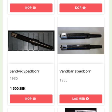
KÖP
KÖP
Sandvik Spadborr
Vändbar spadborr
1930
1935
1 500 SEK
LÄS MER
KÖP