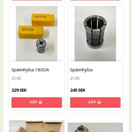
Spännhylsa 180DA
Spännhylsa
2140
2145
229 SEK
245 SEK
KÖP
KÖP