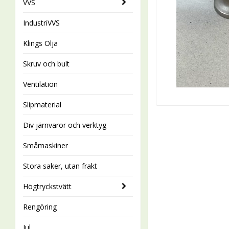
VVS
IndustriVVS
Klings Olja
Skruv och bult
Ventilation
Slipmaterial
Div järnvaror och verktyg
Småmaskiner
Stora saker, utan frakt
Högtryckstvätt
Rengöring
Jul