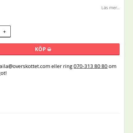
Läs mer...
+
KÖP
maila@overskottet.com eller ring
070-313 80 80
om
ot!