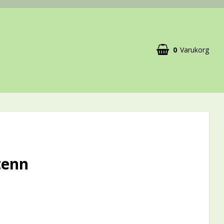
0
Varukorg
tenn