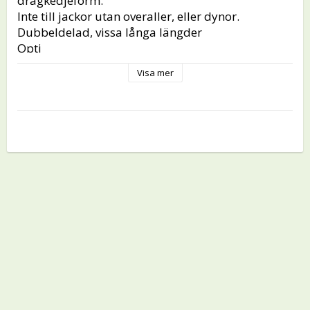
dragkedjeform.

Inte till jackor utan overaller, eller dynor.

Dubbeldelad, vissa långa längder

Opti

Kedjan är 8 mm

Visa mer
Hel bredd 33 mm