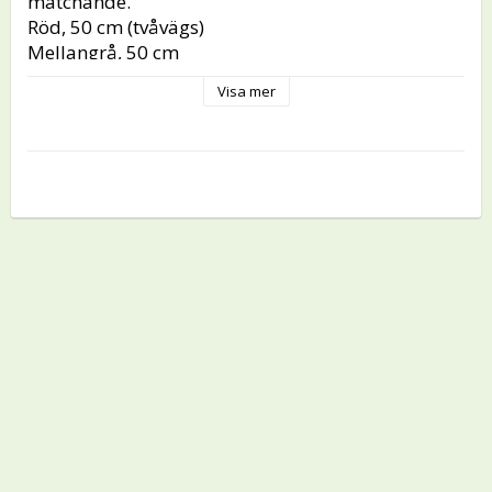
matchande.

Röd, 50 cm (tvåvägs)

Mellangrå, 50 cm

Gammalrosa 50 cm

Visa mer
Är de för långa kan du klippa av och vika in i 