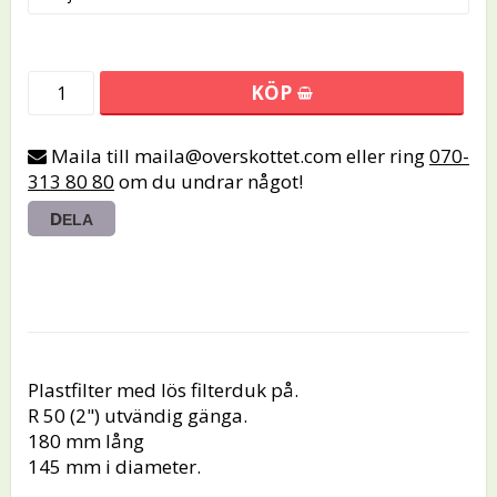
KÖP
Maila till maila@overskottet.com eller ring
070-
313 80 80
om du undrar något!
DELA
Plastfilter med lös filterduk på.

R 50 (2") utvändig gänga.

180 mm lång

145 mm i diameter.
